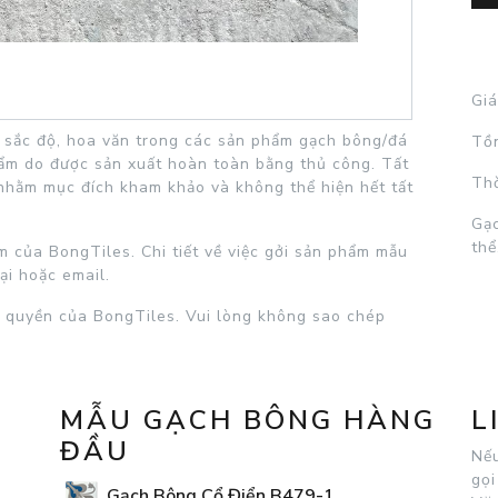
Giá
c, sắc độ, hoa văn trong các sản phẩm gạch bông/đá
Tồ
hẩm do được sản xuất hoàn toàn bằng thủ công. Tất
Thờ
nhằm mục đích kham khảo và không thể hiện hết tất
Gạc
thể
 của BongTiles. Chi tiết về việc gởi sản phẩm mẫu
ại hoặc email.
 quyền của BongTiles. Vui lòng không sao chép
MẪU GẠCH BÔNG HÀNG
L
ĐẦU
Nếu
gọi
Gạch Bông Cổ Điển B479-1