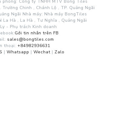
n phòng: Công ty TNHH MTV Bong Tiles
 Trường Chinh , Chánh Lộ , TP. Quảng Ngãi
Quảng Ngãi
Nhà máy: Nhà máy BongTiles
 La Hà , La Hà , Tư Nghĩa , Quảng Ngãi
Ly - Phụ trách Kinh doanh
cebook:
Gởi tin nhắn trên FB
il:
sales@bongtiles.com
n thoại:
+84982936631
S
|
Whatsapp
|
Wechat
|
Zalo