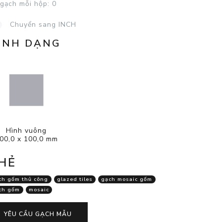
 gạch mỗi hộp:
0
Chuyển sang INCH
ÌNH DẠNG
Hình vuông
00,0 x 100,0 mm
HẺ
ch gốm thủ công
glazed tiles
gạch mosaic gốm
ch gốm
mosaic
YÊU CẦU GẠCH MẪU