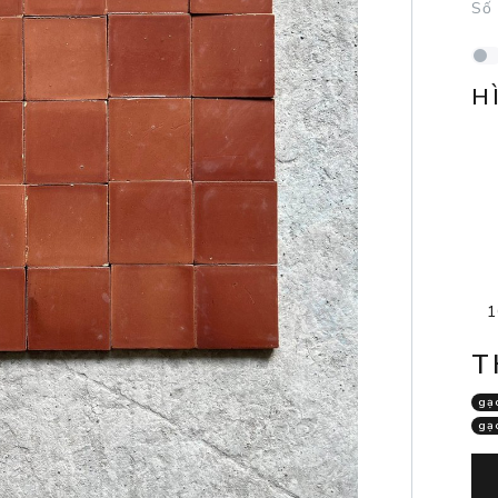
Số
H
1
T
gạ
gạ