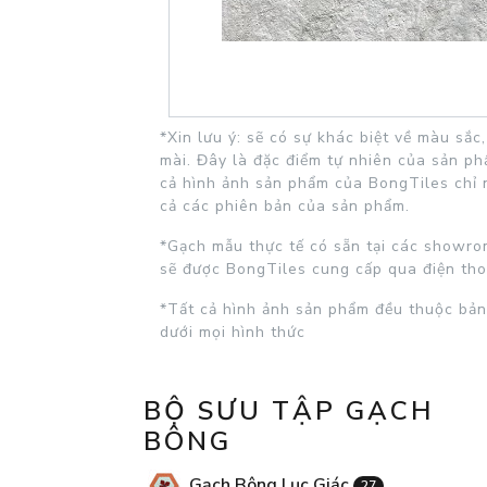
*Xin lưu ý: sẽ có sự khác biệt về màu sắ
mài. Đây là đặc điểm tự nhiên của sản p
cả hình ảnh sản phẩm của BongTiles chỉ 
cả các phiên bản của sản phẩm.
*Gạch mẫu thực tế có sẵn tại các showrom
sẽ được BongTiles cung cấp qua điện tho
*Tất cả hình ảnh sản phẩm đều thuộc bản
dưới mọi hình thức
BỘ SƯU TẬP GẠCH
BÔNG
Gạch Bông Lục Giác
27