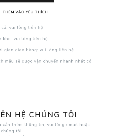
THÊM VÀO YÊU THÍCH
 cả
: vui lòng liên hệ
n kho
: vui lòng liên hệ
i gian giao hàng
: vui lòng liên hệ
h mẫu sẽ được vận chuyển nhanh nhất có
.
IÊN HỆ CHÚNG TÔI
 cần thêm thông tin, vui lòng email hoặc
 chúng tôi