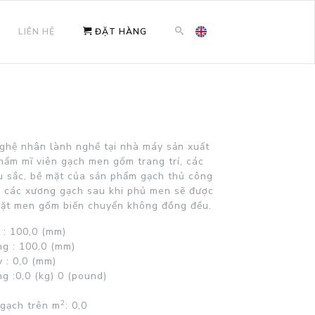
LIÊN HỆ
ĐẶT HÀNG
ghệ nhân lành nghề tại nhà máy sản xuất
hẩm mĩ viên gạch men gốm trang trí, các
u sắc, bề mặt của sản phẩm gạch thủ công
à các xương gạch sau khi phủ men sẽ được
 mặt men gốm biến chuyển không đồng đều.
 :
100,0 (mm)
g :
100,0 (mm)
 :
0,0 (mm)
g :
0,0 (kg)
0 (pound)
2
 gạch trên
m
: 0,0