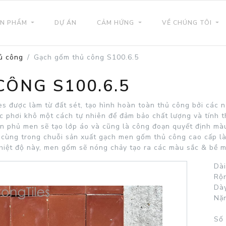
N PHẨM
DỰ ÁN
CẢM HỨNG
VỀ CHÚNG TÔI
ủ công
Gạch gốm thủ công S100.6.5
ÔNG S100.6.5
được làm từ đất sét, tạo hình hoàn toàn thủ công bởi các n
c phơi khô một cách tự nhiên để đảm bảo chất lượng và tính t
n phủ men sẽ tạo lớp áo và cũng là công đoạn quyết định mà
 cùng trong chuỗi sản xuất gạch men gốm thủ công cao cấp l
nhiệt độ này, men gốm sẽ nóng chảy tạo ra các màu sắc & bề
Dài
Rộn
Dày
Nặn
Số