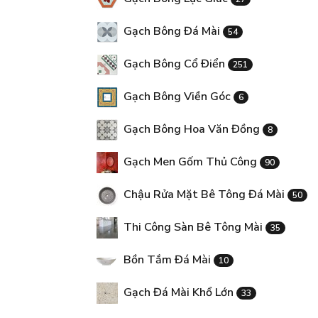
Gạch Bông Đá Mài
54
Gạch Bông Cổ Điển
251
Gạch Bông Viền Góc
6
Gạch Bông Hoa Văn Đồng
8
Gạch Men Gốm Thủ Công
90
Chậu Rửa Mặt Bê Tông Đá Mài
50
Thi Công Sàn Bê Tông Mài
35
Bồn Tắm Đá Mài
10
Gạch Đá Mài Khổ Lớn
33