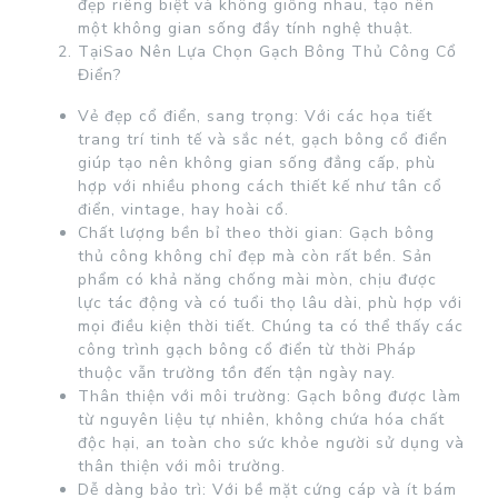
đẹp riêng biệt và không giống nhau, tạo nên
một không gian sống đầy tính nghệ thuật.
TạiSao Nên Lựa Chọn Gạch Bông Thủ Công Cổ
Điển?
Vẻ đẹp cổ điển, sang trọng: Với các họa tiết
trang trí tinh tế và sắc nét, gạch bông cổ điển
giúp tạo nên không gian sống đẳng cấp, phù
hợp với nhiều phong cách thiết kế như tân cổ
điển, vintage, hay hoài cổ.
Chất lượng bền bỉ theo thời gian: Gạch bông
thủ công không chỉ đẹp mà còn rất bền. Sản
phẩm có khả năng chống mài mòn, chịu được
lực tác động và có tuổi thọ lâu dài, phù hợp với
mọi điều kiện thời tiết. Chúng ta có thể thấy các
công trình gạch bông cổ điển từ thời Pháp
thuộc vẫn trường tồn đến tận ngày nay.
Thân thiện với môi trường: Gạch bông được làm
từ nguyên liệu tự nhiên, không chứa hóa chất
độc hại, an toàn cho sức khỏe người sử dụng và
thân thiện với môi trường.
Dễ dàng bảo trì: Với bề mặt cứng cáp và ít bám