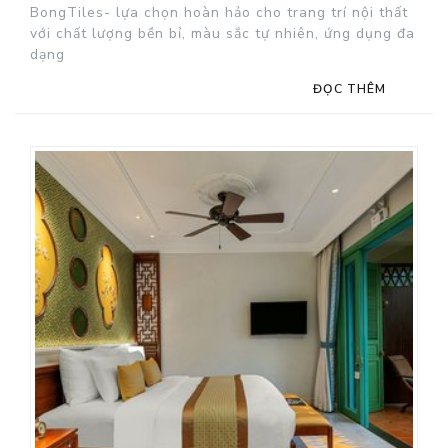
BongTiles- lựa chọn hoàn hảo cho trang trí nội thất
với chất lượng bền bỉ, màu sắc tự nhiên, ứng dụng đa
dạng
ĐỌC THÊM