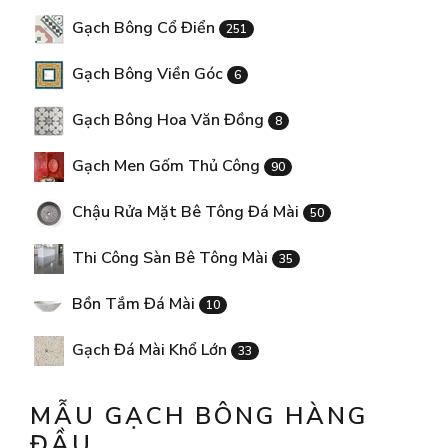
Gạch Bông Cổ Điển
251
Gạch Bông Viền Góc
6
Gạch Bông Hoa Văn Đồng
8
Gạch Men Gốm Thủ Công
90
Chậu Rửa Mặt Bê Tông Đá Mài
50
Thi Công Sàn Bê Tông Mài
35
Bồn Tắm Đá Mài
10
Gạch Đá Mài Khổ Lớn
33
MẪU GẠCH BÔNG HÀNG
ĐẦU