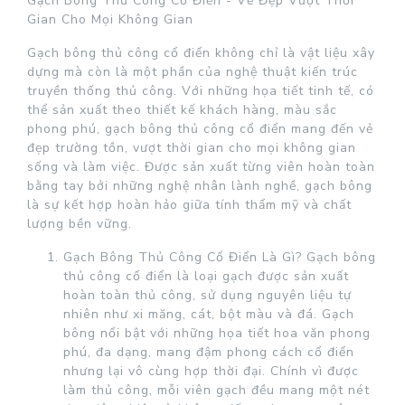
Gạch Bông Thủ Công Cổ Điển - Vẻ Đẹp Vượt Thời
Gian Cho Mọi Không Gian
Gạch bông thủ công cổ điển không chỉ là vật liệu xây
dựng mà còn là một phần của nghệ thuật kiến trúc
truyền thống thủ công. Với những họa tiết tinh tế, có
thể sản xuất theo thiết kế khách hàng, màu sắc
phong phú, gạch bông thủ công cổ điển mang đến vẻ
đẹp trường tồn, vượt thời gian cho mọi không gian
sống và làm việc. Được sản xuất từng viên hoàn toàn
bằng tay bởi những nghệ nhân lành nghề, gạch bông
là sự kết hợp hoàn hảo giữa tính thẩm mỹ và chất
lượng bền vững.
Gạch Bông Thủ Công Cổ Điển Là Gì? Gạch bông
thủ công cổ điển là loại gạch được sản xuất
hoàn toàn thủ công, sử dụng nguyên liệu tự
nhiên như xi măng, cát, bột màu và đá. Gạch
bông nổi bật với những họa tiết hoa văn phong
phú, đa dạng, mang đậm phong cách cổ điển
nhưng lại vô cùng hợp thời đại. Chính vì được
làm thủ công, mỗi viên gạch đều mang một nét