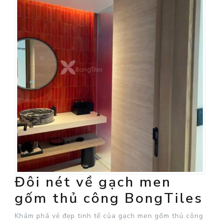
Đôi nét về gạch men
gốm thủ công BongTiles
Khám phá vẻ đẹp tinh tế của gạch men gốm thủ công