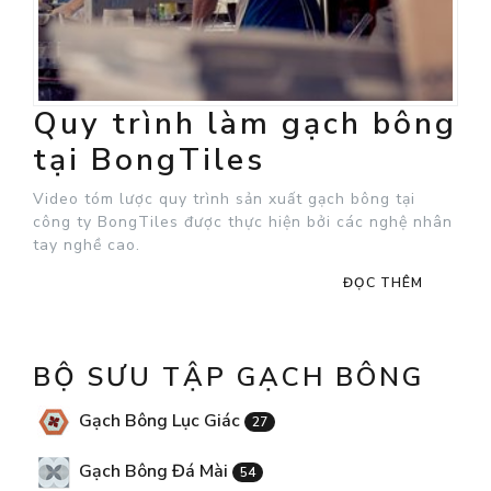
Quy trình làm gạch bông
tại BongTiles
Video tóm lược quy trình sản xuất gạch bông tại
công ty BongTiles được thực hiện bởi các nghệ nhân
tay nghề cao.
ĐỌC THÊM
BỘ SƯU TẬP GẠCH BÔNG
Gạch Bông Lục Giác
27
Gạch Bông Đá Mài
54