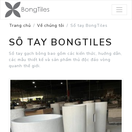
Trang chủ
Về chúng tôi
Sổ tay BongTiles
SỔ TAY BONGTILES
Sổ tay gạch bông bao gồm các kiến thức, huớng dẫn,
các mẫu thiết kế và sản phẩm thủ độc đáo vòng
quanh thế giới.