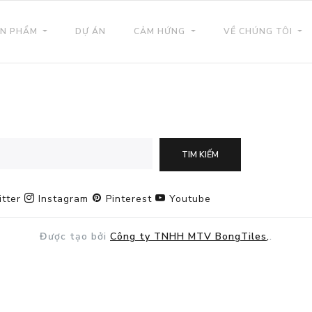
N PHẨM
DỰ ÁN
CẢM HỨNG
VỀ CHÚNG TÔI
tter
Instagram
Pinterest
Youtube
Được tạo bởi
Công ty TNHH MTV BongTiles,
.