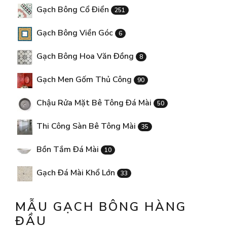
Gạch Bông Cổ Điển
251
Gạch Bông Viền Góc
6
Gạch Bông Hoa Văn Đồng
8
Gạch Men Gốm Thủ Công
90
Chậu Rửa Mặt Bê Tông Đá Mài
50
Thi Công Sàn Bê Tông Mài
35
Bồn Tắm Đá Mài
10
Gạch Đá Mài Khổ Lớn
33
MẪU GẠCH BÔNG HÀNG
ĐẦU