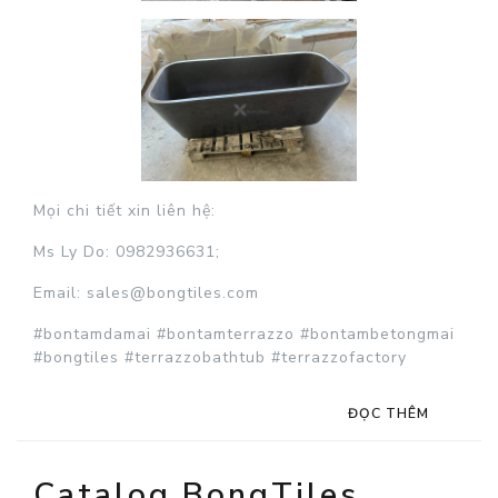
Mọi chi tiết xin liên hệ:
Ms Ly Do: 0982936631;
Email:
sales@bongtiles.com
#bontamdamai #bontamterrazzo #bontambetongmai
#bongtiles #terrazzobathtub #terrazzofactory
ĐỌC THÊM
Catalog BongTiles