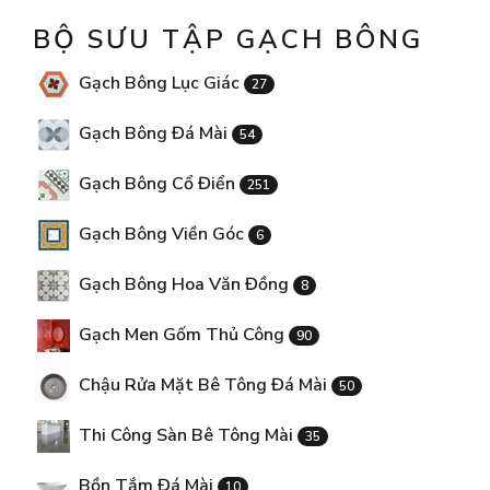
BỘ SƯU TẬP GẠCH BÔNG
Gạch Bông Lục Giác
27
Gạch Bông Đá Mài
54
Gạch Bông Cổ Điển
251
Gạch Bông Viền Góc
6
Gạch Bông Hoa Văn Đồng
8
Gạch Men Gốm Thủ Công
90
Chậu Rửa Mặt Bê Tông Đá Mài
50
Thi Công Sàn Bê Tông Mài
35
Bồn Tắm Đá Mài
10