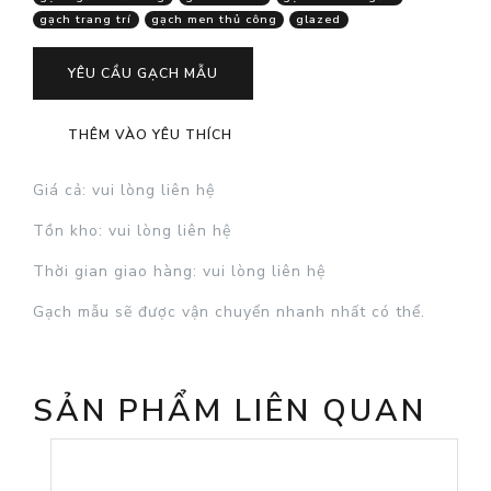
gạch trang trí
gạch men thủ công
glazed
YÊU CẦU GẠCH MẪU
THÊM VÀO YÊU THÍCH
Giá cả
: vui lòng liên hệ
Tồn kho
: vui lòng liên hệ
Thời gian giao hàng
: vui lòng liên hệ
Gạch mẫu sẽ được vận chuyển nhanh nhất có thể.
SẢN PHẨM LIÊN QUAN