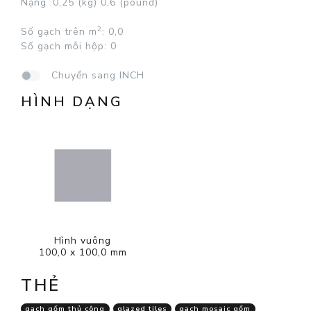
Nặng :
0,25 (kg)
0,6 (pound)
2
Số gạch trên
m
: 0,0
Số gạch mỗi hộp:
0
Chuyển sang INCH
HÌNH DẠNG
Hình vuông
100,0 x 100,0 mm
THẺ
gạch gốm thủ công
glazed tiles
gạch mosaic gốm