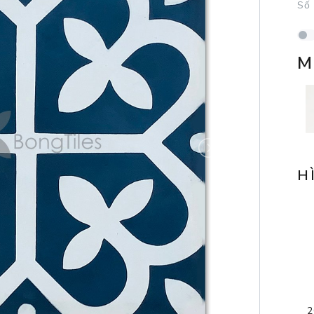
Số
M
H
2