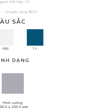
 gạch mỗi hộp:
12
Chuyển sang INCH
ÀU SẮC
ÌNH DẠNG
Hình vuông
00,0 x 200,0 mm