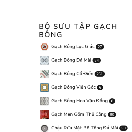
BỘ SƯU TẬP GẠCH
BÔNG
Gạch Bông Lục Giác
27
Gạch Bông Đá Mài
54
Gạch Bông Cổ Điển
251
Gạch Bông Viền Góc
6
Gạch Bông Hoa Văn Đồng
8
Gạch Men Gốm Thủ Công
90
Chậu Rửa Mặt Bê Tông Đá Mài
50