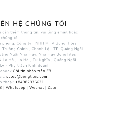
IÊN HỆ CHÚNG TÔI
 cần thêm thông tin, vui lòng email hoặc
 chúng tôi
n phòng: Công ty TNHH MTV Bong Tiles
 Trường Chinh , Chánh Lộ , TP. Quảng Ngãi
Quảng Ngãi
Nhà máy: Nhà máy BongTiles
 La Hà , La Hà , Tư Nghĩa , Quảng Ngãi
Ly - Phụ trách Kinh doanh
cebook:
Gởi tin nhắn trên FB
il:
sales@bongtiles.com
n thoại:
+84982936631
S
|
Whatsapp
|
Wechat
|
Zalo