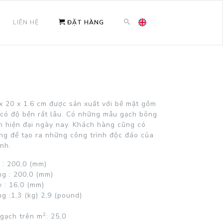
LIÊN HỆ
ĐẶT HÀNG
 20 x 1.6 cm được sản xuất với bề mặt gồm
n có độ bền rất lâu. Có những mẫu gạch bông
 hiện đại ngày nay. Khách hàng cũng có
ng để tạo ra những công trình độc đáo của
ình.
 :
200,0 (mm)
g :
200,0 (mm)
 :
16,0 (mm)
g :
1,3 (kg)
2,9 (pound)
2
 gạch trên
m
: 25,0