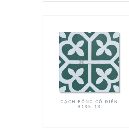
GẠCH BÔNG CỔ ĐIỂN
B135-13