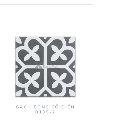
GẠCH BÔNG CỔ ĐIỂN
B135-2