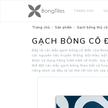
TRANG CHỦ
SẢ
Trang chủ
Sản phẩm
Gạch bông thủ c
GẠCH BÔNG CỔ Đ
Đây là các mẫu gạch bông cổ điển của Bong
các nguyên liệu truyền thống: bột màu, bột
được sử dụng hàng trăm năm về trước, tuy
thể đặt các mẫu gạch bông theo bất cứ hoa
riêng mình và đây là lợi thế rất lớn khi lựa