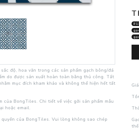
T
B1
gạ
gạ
c, sắc độ, hoa văn trong các sản phẩm gạch bông/đá
hẩm do được sản xuất hoàn toàn bằng thủ công. Tất
nhằm mục đích kham khảo và không thể hiện hết tất
Giá
Tồ
 của BongTiles. Chi tiết về việc gởi sản phẩm mẫu
ại hoặc email.
Thờ
 quyền của BongTiles. Vui lòng không sao chép
Gạc
thể