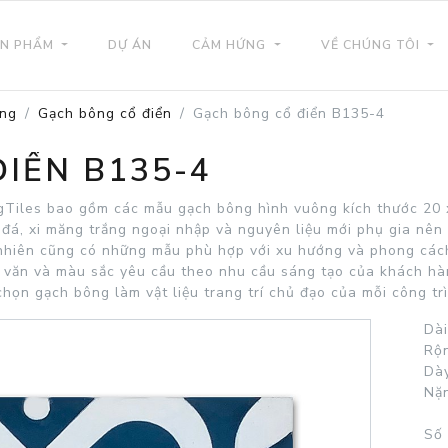
N PHẨM
DỰ ÁN
CẢM HỨNG
VỀ CHÚNG TÔI
ông
Gạch bông cổ điển
Gạch bông cổ điển B135-4
IỂN B135-4
Tiles bao gồm các mẫu gạch bông hình vuông kích thước 20 x
 đá, xi măng trắng ngoại nhập và nguyên liệu mới phụ gia nê
 nhiên cũng có những mẫu phù hợp với xu hướng và phong cách
 văn và màu sắc yêu cầu theo nhu cầu sáng tạo của khách hà
 chọn gạch bông làm vật liệu trang trí chủ đạo của mỗi công tr
Dài
Rộn
Dày
Nặn
Số