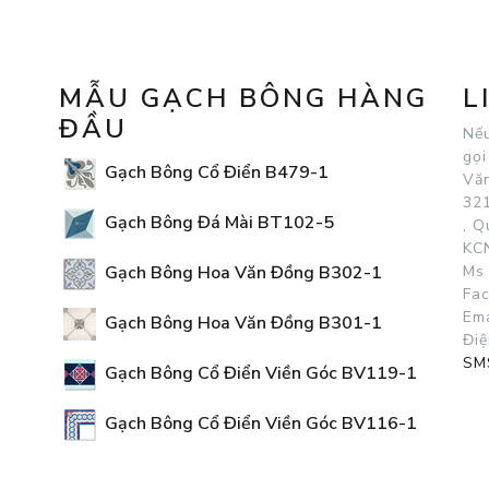
MẪU GẠCH BÔNG HÀNG
L
ĐẦU
Nếu
gọi
Gạch Bông Cổ Điển B479-1
Vă
321
Gạch Bông Đá Mài BT102-5
, 
KCN
Gạch Bông Hoa Văn Đồng B302-1
Ms 
Fa
Ema
Gạch Bông Hoa Văn Đồng B301-1
Điệ
SM
Gạch Bông Cổ Điển Viền Góc BV119-1
Gạch Bông Cổ Điển Viền Góc BV116-1