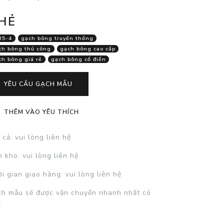
HẺ
35-4
gạch bông truyền thống
ch bông thủ công
gạch bông cao cấp
ch bông giá rẻ
gạch bông cổ điển
YÊU CẦU GẠCH MẪU
THÊM VÀO YÊU THÍCH
 cả
: vui lòng liên hệ
n kho
: vui lòng liên hệ
i gian giao hàng
: vui lòng liên hệ
h mẫu sẽ được vận chuyển nhanh nhất có
.