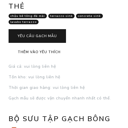
THẺ
chậu bê tông đá mài
terrazzo sink
concrete sink
lavabo terrazzo
YÊU CẦU GẠCH MẪU
THÊM VÀO YÊU THÍCH
Giá cả
: vui lòng liên hệ
Tồn kho
: vui lòng liên hệ
Thời gian giao hàng
: vui lòng liên hệ
Gạch mẫu sẽ được vận chuyển nhanh nhất có thể.
BỘ SƯU TẬP GẠCH BÔNG