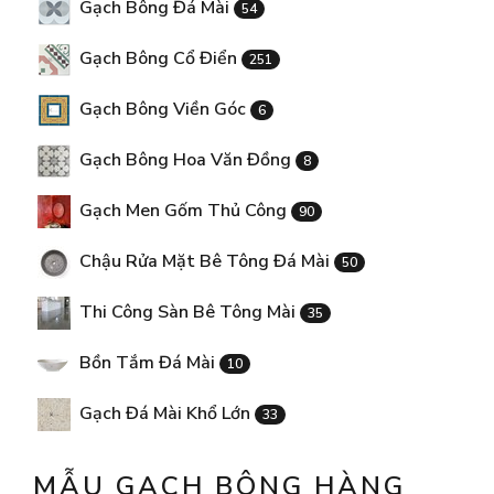
Gạch Bông Đá Mài
54
Gạch Bông Cổ Điển
251
Gạch Bông Viền Góc
6
Gạch Bông Hoa Văn Đồng
8
Gạch Men Gốm Thủ Công
90
Chậu Rửa Mặt Bê Tông Đá Mài
50
Thi Công Sàn Bê Tông Mài
35
Bồn Tắm Đá Mài
10
Gạch Đá Mài Khổ Lớn
33
MẪU GẠCH BÔNG HÀNG